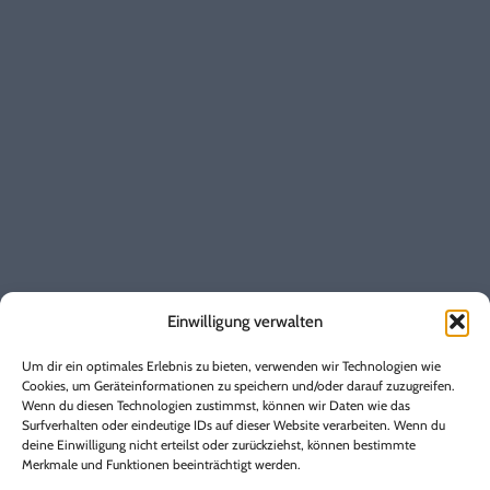
Entstördienst
0800 / 17 222 00
Kundenbetreuung
0 22 24 / 17-170
Instagram
Allgemeines
Baustellen
Einwilligung verwalten
Vertrag kündigen
Vertrag widerrufen
Um dir ein optimales Erlebnis zu bieten, verwenden wir Technologien wie
Marktkommunikation
Cookies, um Geräteinformationen zu speichern und/oder darauf zuzugreifen.
Wenn du diesen Technologien zustimmst, können wir Daten wie das
Regulierungsmanagement
Surfverhalten oder eindeutige IDs auf dieser Website verarbeiten. Wenn du
Genderhinweis
deine Einwilligung nicht erteilst oder zurückziehst, können bestimmte
Merkmale und Funktionen beeinträchtigt werden.
Über uns