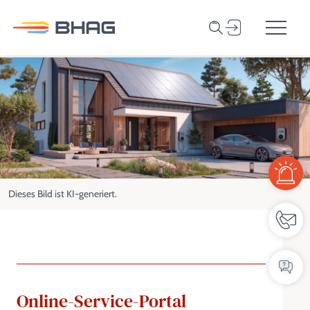
Privatkunden
Suche
Online-Service-P
Geschäftskunden
Zum Inhalt springen
Unternehmen
Netzbetrieb
Karriere
Kontakt
Dieses Bild ist KI-generiert.
Online-Service-Portal