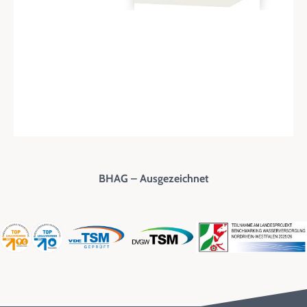
Unser Kundenmagazin »mittendrin« erscheint zweimal im Jahr.
Freuen Sie sich auf aktuelle Themen rund um Energie,
Klimaschutz, Heimvorteile und die Region.
Download Kundenmagazin
Zum Archiv
BHAG – Ausgezeichnet