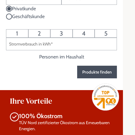
Bitte wählen Sie Ihren Kundentyp:
Privatkunde
Geschäftskunde
1
2
3
4
5
Personen im Haushalt
Produkte finden
Ihre Vorteile
100% Ökostrom
TÜV Nord zertifizierter Ökostrom aus Erneuerbaren
Energien.