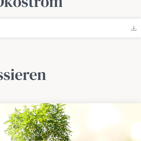
 Ökostrom
ssieren