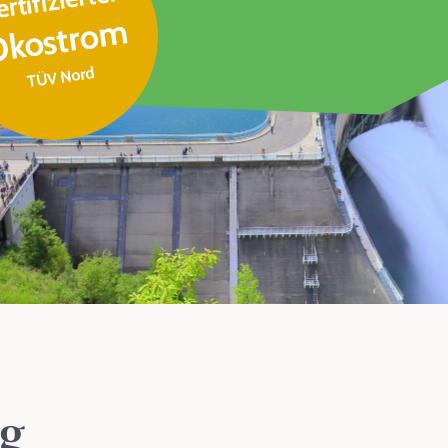
ertifizierter
kostrom
TÜV Nord
g