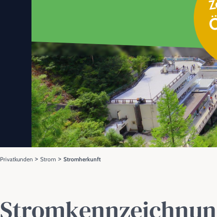
Z
Ö
>
>
Privatkunden
Strom
Stromherkunft
Stromkennzeichnun