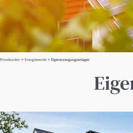
>
>
Privatkunden
Energiewende
Eigenerzeugungsanlagen
Eige