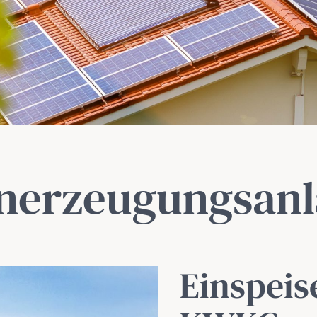
nerzeugungs­an
Einspeis