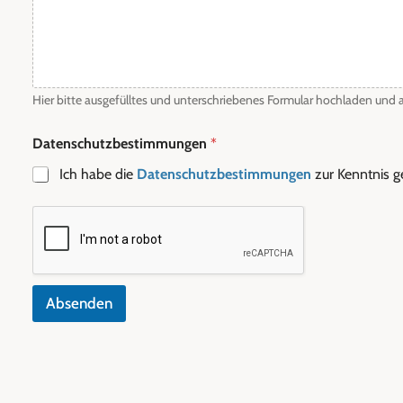
Hier bitte ausgefülltes und unterschriebenes Formular hochladen und
S
Datenschutzbestimmungen
*
t
r
Ich habe die
Datenschutzbestimmungen
zur Kenntnis
o
m
e
i
n
s
p
e
Absenden
i
s
u
n
g