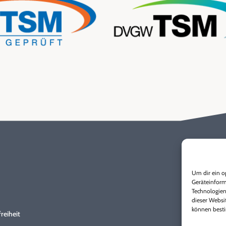
Entstördienst
0800 / 17 222 00
Um dir ein o
Geräteinform
Technologien
Kundenbetreuung
dieser Websit
können besti
reiheit
0 22 24 / 17-170