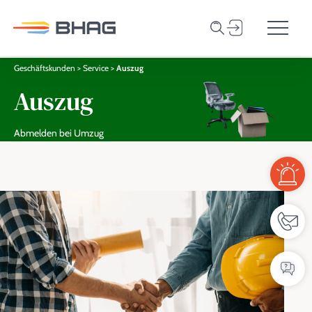
Privatkunden
Suche
Online-Service-P
Geschäftskunden
Zum Inhalt springen
Geschäftskunden
>
Service
>
Auszug
Unternehmen
Auszug
Netzbetrieb
Abmelden bei Umzug
Karriere
Kontakt