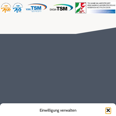
Entstördienst
0800 / 17 222 00
Kundenbetreuung
0 22 24 / 17-170
Instagram
Allgemeines
Baustellen
Einwilligung verwalten
Vertrag kündigen