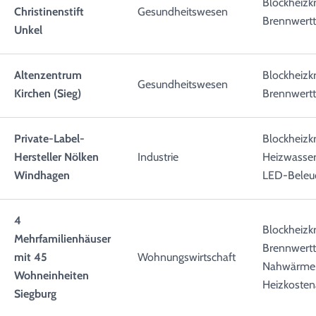
Blockheizk
Christinenstift
Gesundheitswesen
Brennwertt
Unkel
Altenzentrum
Blockheizk
Gesundheitswesen
Kirchen (Sieg)
Brennwertt
Private-Label-
Blockheizkr
Hersteller Nölken
Industrie
Heizwasser
Windhagen
LED-Beleu
4
Blockheizk
Mehrfamilienhäuser
Brennwertt
mit 45
Wohnungswirtschaft
Nahwärme
Wohneinheiten
Heizkoste
Siegburg