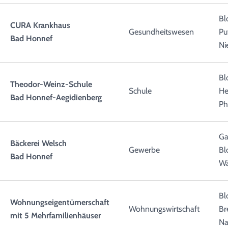
Bl
CURA Krankhaus
Gesundheitswesen
Pu
Bad Honnef
Ni
Bl
Theodor-Weinz-Schule
Schule
He
Bad Honnef-Aegidienberg
Ph
Ga
Bäckerei Welsch
Gewerbe
Bl
Bad Honnef
Wä
Bl
Wohnungseigentümerschaft
Wohnungswirtschaft
Br
mit 5 Mehrfamilienhäuser
N