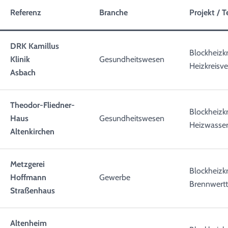
Referenz
Branche
Projekt / 
DRK Kamillus
Blockheizkr
Klinik
Gesundheitswesen
Heizkreisve
Asbach
Theodor-Fliedner-
Blockheizkr
Haus
Gesundheitswesen
Heizwasser
Altenkirchen
Metzgerei
Blockheizk
Hoffmann
Gewerbe
Brennwertt
Straßenhaus
Altenheim