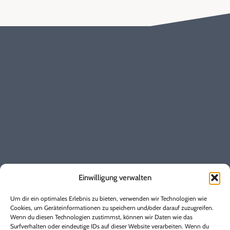
Entstördienst
0800 / 17 222 00
Kundenbetreuung
0 22 24 / 17-170
Instagram
Allgemeines
Baustellen
Einwilligung verwalten
Vertrag kündigen
Vertrag widerrufen
Um dir ein optimales Erlebnis zu bieten, verwenden wir Technologien wie
Marktkommunikation
Cookies, um Geräteinformationen zu speichern und/oder darauf zuzugreifen.
Wenn du diesen Technologien zustimmst, können wir Daten wie das
Regulierungsmanagement
Surfverhalten oder eindeutige IDs auf dieser Website verarbeiten. Wenn du