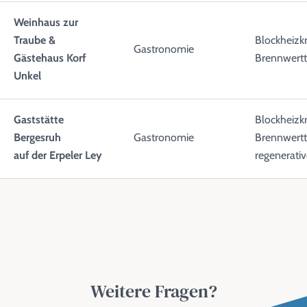
Weinhaus zur
Traube &
Blockheizk
Gastronomie
Gästehaus Korf
Brennwertt
Unkel
Gaststätte
Blockheizk
Bergesruh
Gastronomie
Brennwertt
auf der Erpeler Ley
regenerati
Weitere Fragen?