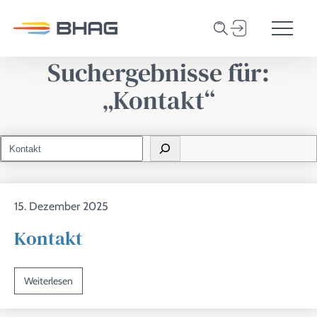
Privatkunden
Suche
Online-Service-P
Geschäftskunden
Suchergebnisse für:
Zum Inhalt springen
Unternehmen
„Kontakt“
Netzbetrieb
Karriere
Suche
Kontakt
15. Dezember 2025
Kontakt
Weiterlesen