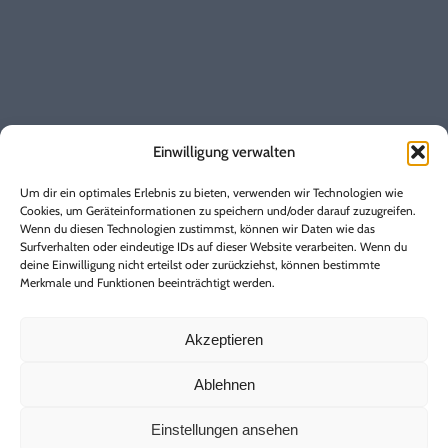
0 22 24 / 17-170
Instagram
Allgemeines
Baustellen
Einwilligung verwalten
Vertrag kündigen
Vertrag widerrufen
Um dir ein optimales Erlebnis zu bieten, verwenden wir Technologien wie
Marktkommunikation
Cookies, um Geräteinformationen zu speichern und/oder darauf zuzugreifen.
Wenn du diesen Technologien zustimmst, können wir Daten wie das
Regulierungsmanagement
Surfverhalten oder eindeutige IDs auf dieser Website verarbeiten. Wenn du
Genderhinweis
deine Einwilligung nicht erteilst oder zurückziehst, können bestimmte
Merkmale und Funktionen beeinträchtigt werden.
Über uns
Kontakt
Akzeptieren
Datenschutz
Ablehnen
IT-Sicherheit
Erklärung zur Barrierefreiheit
Einstellungen ansehen
Impressum